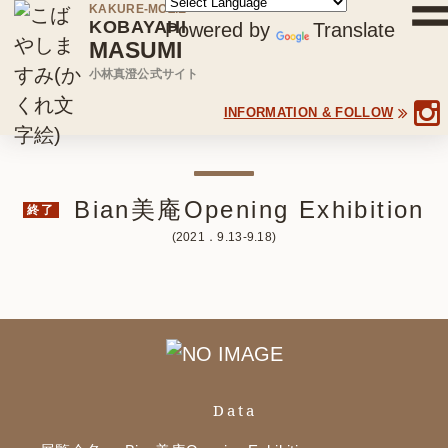
KAKURE-MOZIE
KOBAYAHI
Powered by
Translate
MASUMI
小林真澄公式サイト
INFORMATION & FOLLOW
Bian美庵Opening Exhibition
終了
ホーム
(2021．9.13‐9.18)
小林真澄について
作品集
展覧会
Data