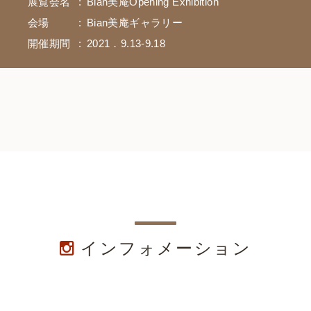
展覧会名
Bian美庵Opening Exhibition
カフェ & アトリエ
会場
Bian美庵ギャラリー
開催期間
2021．9.13‐9.18
インフォメーション