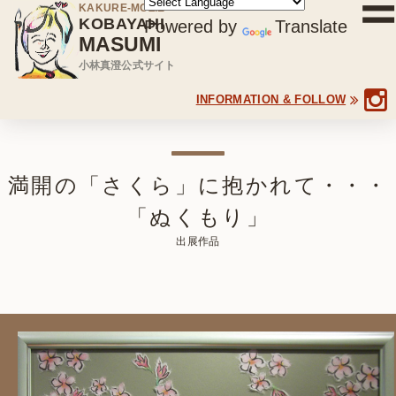
KAKURE-MOZIE
KOBAYAHI
Powered by
Translate
MASUMI
小林真澄公式サイト
INFORMATION & FOLLOW
満開の「さくら」に抱かれて・・・
ホーム
「ぬくもり」
出展作品
小林真澄について
作品集
展覧会