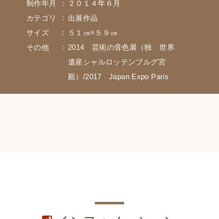
制作年月
２０１４年６月
カテゴリ
出展作品
サイズ
５１㎝×５９㎝
その他
2014 芸術の音色展（独 世界
遺産シャルロッテンブルグ宮
殿）/2017 Japan Expo Paris