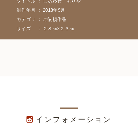
タイトル
しあわせ・もりや
カフェ & アトリエ
制作年月
2018年9月
カテゴリ
ご依頼作品
サイズ
２８㎝×２３㎝
インフォメーション