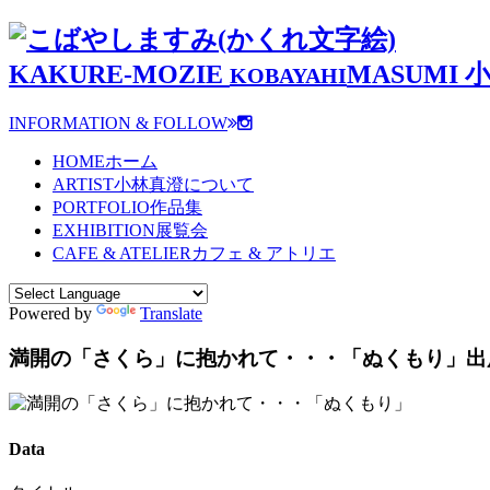
KAKURE-MOZIE
MASUMI
KOBAYAHI
INFORMATION & FOLLOW
HOME
ホーム
ARTIST
小林真澄について
PORTFOLIO
作品集
EXHIBITION
展覧会
CAFE & ATELIER
カフェ & アトリエ
Powered by
Translate
満開の「さくら」に抱かれて・・・「ぬくもり」
出
Data